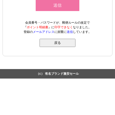
会員番号・パスワードが、郵便ルールの改定で
『
ポイント明細書
』に
印字できなく
なりました。
登録の
メールアドレス
に頻繁に
送信
しています。
戻る
（c） 有名ブランド激安セール